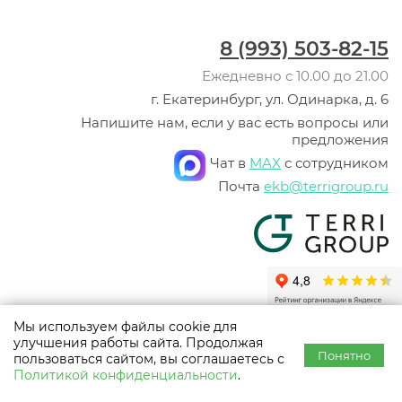
8 (993) 503-82-15
Ежедневно с 10.00 до 21.00
г. Екатеринбург, ул. Одинарка, д. 6
Напишите нам, если у вас есть вопросы или
предложения
Чат в
MAX
с сотрудником
Почта
ekb@terrigroup.ru
Мы используем файлы cookie для
© ООО «Терри Групп», 2003 -
2026
улучшения работы сайта. Продолжая
Политика конфиденциальности
Понятно
пользоваться сайтом, вы соглашаетесь с
Использование материалов сайта разрешено только с предварительного
Политикой конфиденциальности
.
согласия правообладателей. Все права на материалы принадлежат их
авторам.