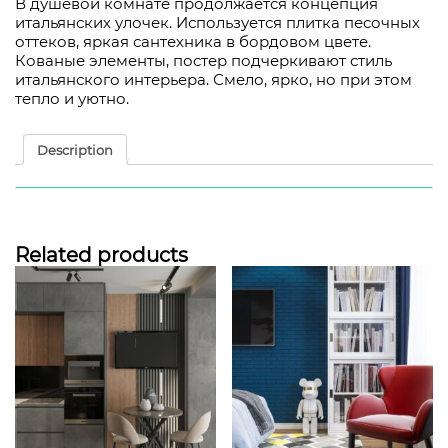
В душевой комнате продолжается концепция
итальянских улочек. Используется плитка песочных
оттеков, яркая сантехника в бордовом цвете.
Кованые элементы, постер подчеркивают стиль
итальянского интерьера. Смело, ярко, но при этом
тепло и уютно.
Description
Description
Разработана концепция проекта «Итальянские
дворики»
Related products
Интерьер выполнен в тосканском стиле,
деревенский уют с использованием натуральных
материалов, камня, дерева, со множеством
интересных деталей, в сочетании сложных фактур,
состаренных элементов.
Задача проекта создать атмосферу уютной
итальянской улочки, где пахнет кофе, цветут сады и
переплетаются прошлое, настоящее и будущее.
Особенностью этого проекта являются предметы,
привезенные из разных стран, существующая
мебель, вписанная в новый интерьер, использование