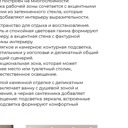
 построен на многослойности:
ка рабочей зоны сочетается с акцентными
ми из затемненного стекла, которые
добавляют интерьеру выразительности.
транство для отдыха и восстановления.
иль и спокойная цветовая гамма формируют
у, а акцентная стена с фактурной
ины интерьеру.
ягкое и камерное: контурная подсветка,
етильники у изголовья и деликатный общий
ющий сценарий.
кциональная зона, которая может
ее место или туалетный столик,
естественное освещение.
лой каменной отделке с деликатным
включает ванну с душевой зоной и
ения, а черная сантехника добавляет
ещение: подсветка зеркала, встроенные
подсветка формируют комфортный