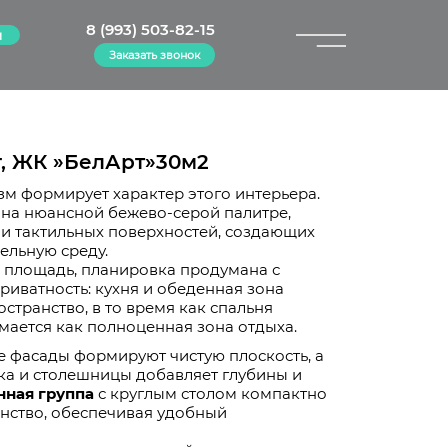
8 (993) 503-82-15
м
Заказать звонок
×
г, ЖК »БелАрт»30м2
 формирует характер этого интерьера.
 на нюансной бежево-серой палитре,
 и тактильных поверхностей, создающих
ельную среду.
 площадь, планировка продумана с
риватность: кухня и обеденная зона
странство, в то время как спальня
ается как полноценная зона отдыха.
е фасады формируют чистую плоскость, а
ка и столешницы добавляет глубины и
ная группа
с круглым столом компактно
нство, обеспечивая удобный