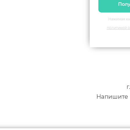
Полу
Нажимая кн
политикой о
г
Напишите н