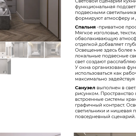
Световой сценарий кухни
функциональная подсвет
подвесными светильника
формируют атмосферу и 
Спальня
-приватное прос
Мягкое изголовье, текст
обволакивающую атмосфер
отделкой добавляет глуб
Освещение здесь более м
локальные подвесные св
свет создают расслабля
У окна организована фун
использоваться как рабоч
максимально задействуя 
Санузел
выполнен в свет
рисунком. Пространство 
встроенные системы хран
графичный контраст. Осв
светильники и нишевая 
повседневный сценарий.