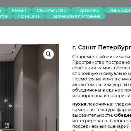
н
Ремонт
Строительство
Портфолио
Умный до
итие
Франшиза
Партнерская программа
г. Санкт Петербур
Современный минимализм
Пространство построено
сочетании камня, дерева
спокойную и визуально ц
Несмотря на компактную
акцентом на комфорт и п
объединены в единое про
изолирована и восприним
Кухня
лаконична: гладки
каменная текстура фарту
выразительности.
Обеден
интегрирована в простра
повседневный сценарий.