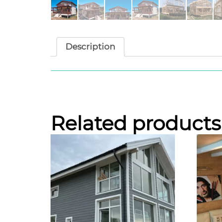
Description
Description
Двухэтажный каркасный дом 164 кв.м, для п
этаже. Фундамент- железобетонные забивн
Related products