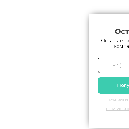
Ост
Оставьте з
компа
Полу
Нажимая кн
политикой о