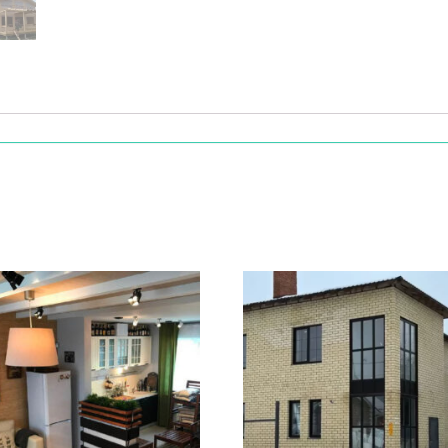
остоянного проживания с утеплением 200 млм, имеет бол
ые сваи.