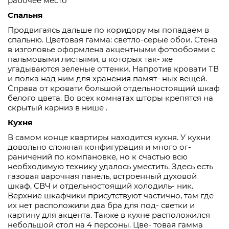
рабочее место
Спальня
Продвигаясь дальше по коридору мы попадаем в
спальню. Цветовая гамма: светло-серые обои. Стена
в изголовье оформлена акцентными фотообоями с
пальмовыми листьями, в которых так- же
угадываются зеленые оттенки. Напротив кровати ТВ
и полка над ним для хранения памят- ных вещей.
Справа от кровати большой отдельностоящий шкаф
белого цвета. Во всех комнатах шторы крепятся на
скрытый карниз в нише .
Кухня
В самом конце квартиры находится кухня. У кухни
довольно сложная конфигурация и много ог-
раничений по компановке, но к счастью всю
необходимую технику удалось уместить. Здесь есть
газовая варочная панель, встроенный духовой
шкаф, СВЧ и отдельностоящий холодиль- ник.
Верхние шкафчики присутствуют частично, там где
их нет расположили два бра для под- светки и
картину для акцента. Также в кухне расположился
небольшой стол на 4 персоны. Цве- товая гамма