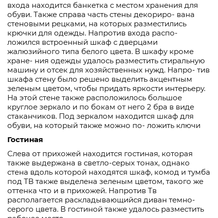
входа находится банкетка с местом хранения для
обуви. Также справа часть стены декориро- вана
стеновыми рецками, на которых разместились
крючки для одежды. Напротив входа распо-
ложился встроенный шкаф с дверцами
жалюзийного типа белого цвета. В шкафу кроме
хране- ния одежды удалось разместить стиральную
машину и отсек для хозяйственных нужд. Напро- тив
шкафа стену было решено выделить акцентным
зеленым цветом, чтобы придать яркости интерьеру.
На этой стене также расположилось большое
круглое зеркало и по бокам от него 2 бра в виде
стаканчиков. Под зеркалом находится шкаф для
обуви, на который также можно по- ложить ключи
Гостиная
Слева от прихожей находится гостиная, которая
также выдержана в светло-серых тонах, однако
стена вдоль которой находятся шкаф, комод и тумба
под ТВ также выделена зеленым цветом, такого же
оттенка что и в прихожей. Напротив Тв
располагается раскладывающийся диван темно-
серого цвета. В гостиной также удалось разместить