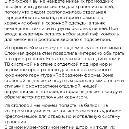
В прихожей вы не найдёте никаких громоздких
шкафов или других систем для хранения вещей,
потому что рядом расположилась отдельная
гардеробная комната, в которой возможно
хранение обуви и сезонной одежды, а также
чемоданов, техники и других бытовых вещей. При
входе в квартиру остался небольшой пуф, консоль
для мелочей и ростовое зеркало с подсветкой.
Из прихожей мы сразу попадаем в кухню-гостиную.
Сложная форма стен позволила интересно обыграть
это пространство. Есть отдельная зона с диваном и
ТВ системой на стене с отделкой под мрамор и
огромное пространство для полноразмерного
кухонного гарнитура «Г-образной» формы. Зона
столовой выделяется круглым раскладным столом и
стульями с контрастной отделкой, нишей-
окружностью в потолке, которая выделяет люстру и
обрамляется потолочным карнизом.
Из столовой мы можем попасть на балкон, на
котором получилось не только разместить удобное
кресло-мешок для отдыха, но и отдельную систему
хранения.
В самой кухне-гостиной нет ни штор, ни тюля. Их