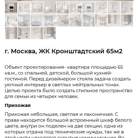
г. Москва, ЖК Кронштадтский 65м2
Объект проектирования- квартира площадью 65
кв.м., со спальней, детской, большой кухней-
гостиной
. Перед дизайнером стояла задача создать
уютный интерьер
в светлых нейтральных тонах
.
Целью проекта было создать стильное пространство
для семь
и из четырех человек.
Прихожая
Прихожая небольшая
, с
ветлая и лаконичная. С
права находится большой встроенный шкаф белого
цвета, внутри он поделен на две секции, одна из
которых отдана под технические нужды, так же в
этой части находят
с
я скрытые коммуникац
ии. Во