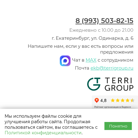
8 (993) 503-82-15
Ежедневно с 10.00 до 21.00
г. Екатеринбург, ул. Одинарка, д. 6
Напишите нам, если у вас есть вопросы или
предложения
Чат в
MAX
с сотрудником
Почта
ekb@terrigroup.ru
Мы используем файлы cookie для
© ООО «Терри Групп», 2003 -
2026
улучшения работы сайта. Продолжая
Политика конфиденциальности
Понятно
пользоваться сайтом, вы соглашаетесь с
Использование материалов сайта разрешено только с предварительного
Политикой конфиденциальности
.
согласия правообладателей. Все права на материалы принадлежат их