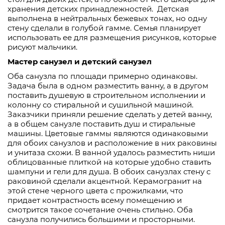
хранения детских принадлежностей. Детская
выполнена в нейтральных бежевых тонах, но одну
стену сделали в голубой гамме. Семья планирует
использовать ее для размещения рисунков
,
которые
рисуют мальчики.
Мастер санузел и детский санузел
Оба санузла по пл
ощади примерно одинаковы.
Задача была в одном разместить ванну, а в другом
поставить душевую в строительном исполнении и
колонну со стиральной и сушильной машиной.
Заказчики приняли решение сделать у детей ванну,
а в общем санузле поставить душ и стиральн
ые
машины. Цветовые гаммы являются одинаковыми
для обоих санузлов и расположение в них раковины
и унитаза схожи. В ванной удалось разместить ниши
облицованные плиткой на которые удобно ставить
шампуни и гели для душа. В обоих санузлах стену с
раковиной сде
лали акцентной. Керамогранит на
этой стене черного цвета с прож
и
лками, что
придает контрастность всему помещению и
смотрится такое сочетание очень стильно. Оба
санузла получились большими и просторными.