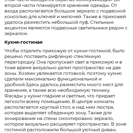
в
торой част
и планируется хран
ение
одежд
ы
.
О
т
входа располагается большое зеркало с подвесной
консолью для ключей и мелочей. Также в прихожей
удалось разместить небольшой пуф. Стильным
акцентом являются подвесные светильники рядом с
зеркалом
.
Ку
хня-гостиная
Чтобы
отделить прихожую от кух
ни
-гостиной
,
было
решено поставить рифленую стеклянную
перегородку. Она пропускает свет в прихожую и в
тоже время визуально делит пространство на две
зоны. Хозяин увлекается готовкой, поэтому кухню
сделали максималь
но функциональной и
удобной.
З
десь удалось разместить много мест для
хранения, а также всю необходимую технику.
Фасады у кухни гладкие и светлые, что придает
легкости всему помещению. В центре комнаты
располагается круглый стол, а над ним люстра,
которая в
ыделяет обеденную зону. Такж
е для
зонирования на стены смонтирован
о зеркало,
которое
визуально расширяет
пространств
о
. В зоне
гостиной расположили большой уютный диван,