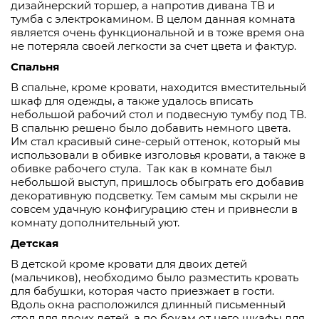
дизайнерский
торшер, а напротив дивана ТВ и
тумба с электроками
ном. В целом данная комната
является очень функциональной и в тоже время она
не потеряла своей легкости за
счет
цвета и фактур.
Спальня
В спальне, кроме кровати, находится вместительный
шкаф для одежды, а также удалось вписать
небольшой рабочий ст
ол и подвесную тумбу под ТВ.
В спальню решено было добавить немного цвета.
Им стал красивы
й сине-серый оттенок, который мы
использовали в обивке изголовья кровати
,
а также в
обивке рабочего стула. Так как в комнате был
небольшой выступ, пришлось обыграть
его добавив
декоративную подсветку. Тем самым мы скрыли не
совсем удачную конфигурацию стен и привнесли в
комнату дополнительный уют.
Детская
В детской кроме кровати для двоих детей
(мальчиков), необходимо было разместить кровать
для бабушки, которая час
то приезжает в гости.
Вдоль окна расположился длинный письменный
стол для двоих детей, а по бокам
от него шкафы дл
я