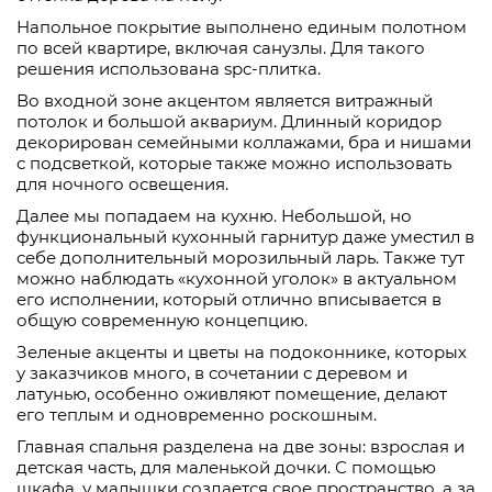
Напольное покрытие выполнено единым полотном
по всей квартире, включая санузлы. Для такого
решения использована spc-плитка.
Во входной зоне акцентом является витражный
потолок и большой аквариум. Длинный коридор
декорирован семейными коллажами, бра и нишами
с подсветкой, которые также можно использовать
для ночного освещения.
Далее мы попадаем на кухню. Небольшой, но
функциональный кухонный гарнитур даже уместил в
себе дополнительный морозильный ларь. Также тут
можно наблюдать «кухонной уголок» в актуальном
его исполнении, который отлично вписывается в
общую современную концепцию.
Зеленые акценты и цветы на подоконнике, которых
у заказчиков много, в сочетании с деревом и
латунью, особенно оживляют помещение, делают
его теплым и одновременно роскошным.
Главная спальня разделена на две зоны: взрослая и
детская часть, для маленькой дочки. С помощью
шкафа, у малышки создается свое пространство, а за