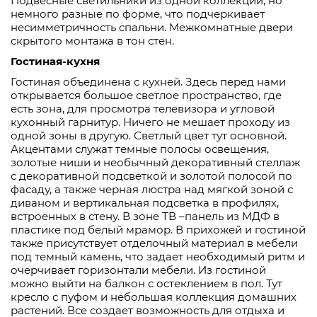
Подвесные светильники из одной коллекции, но
немного разные по форме, что подчеркивает
несимметричность спальни. Межкомнатные двери
скрытого монтажа в тон стен.
Гостиная
-кухня
Гостиная объединена с кухней. Здесь перед нами
открывается большое светлое пространство, где
есть зона, для просмотра телевизора и угловой
кухонный гарнитур. Ничего не мешает проходу из
одной зоны в другую. Светлый цвет тут основной.
Акцентами служат темные полосы освещения,
золотые ниши и необычный декоративный стеллаж
с декоративной подсветкой и золотой полосой по
фасаду, а также черная люстра над мягкой зоной с
диваном и вертикальная подсветка в профилях,
встроенных в стену. В зоне ТВ –панель из МДФ в
пластике под белый мрамор. В прихожей и гостиной
также присутствует отделочный материал в мебели
под темный камень, что задает необходимый ритм и
очерчивает горизонтали мебели. Из гостиной
можно выйти на балкон с остеклением в пол. Тут
кресло с пуфом и небольшая коллекция домашних
растений. Все создает возможность для отдыха и