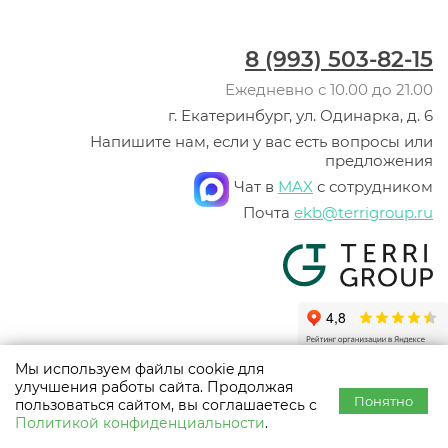
8 (993) 503-82-15
Ежедневно с 10.00 до 21.00
г. Екатеринбург, ул. Одинарка, д. 6
Напишите нам, если у вас есть вопросы или
предложения
Чат в
MAX
с сотрудником
Почта
ekb@terrigroup.ru
Мы используем файлы cookie для
© ООО «Терри Групп», 2003 -
2026
улучшения работы сайта. Продолжая
Политика конфиденциальности
Понятно
пользоваться сайтом, вы соглашаетесь с
Использование материалов сайта разрешено только с предварительного
Политикой конфиденциальности
.
согласия правообладателей. Все права на материалы принадлежат их
авторам.