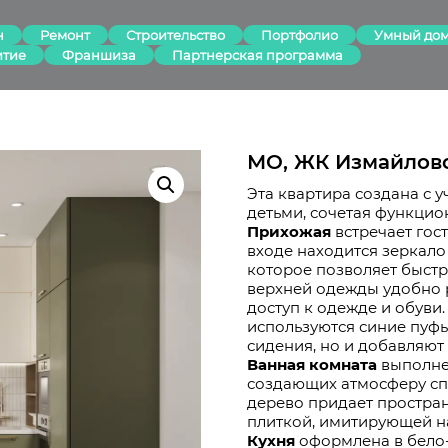
н
Ремонт
Строительство
Портфолио
Умный до
итие
Франшиза
Партнерская программа
МО, ЖК Измайловс
Эта квартира создана с 
детьми, сочетая функцион
Прихожая
встречает гос
входе находится зеркало
которое позволяет быстр
верхней одежды удобно 
доступ к одежде и обуви.
используются синие пуфы
сидения, но и добавляют
Ванная комната
выполнен
создающих атмосферу сп
дерево придает простран
плиткой, имитирующей н
Кухня
оформлена в бело-