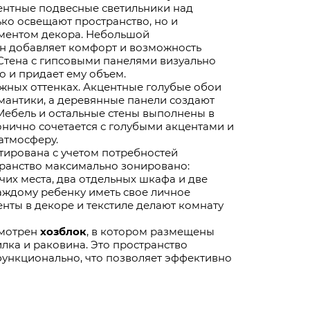
центные подвесные светильники над
ько освещают пространство, но и
ементом декора. Небольшой
 добавляет комфорт и возможность
 Стена с гипсовыми панелями визуально
о и придает ему объем.
жных оттенках. Акцентные голубые обои
мантики, а деревянные панели создают
Мебель и остальные стены выполнены в
онично сочетается с голубыми акцентами и
атмосферу.
ирована с учетом потребностей
транство максимально зонировано:
их места, два отдельных шкафа и две
каждому ребенку иметь свое личное
енты в декоре и текстиле делают комнату
смотрен
хозблок
, в котором размещены
лка и раковина. Это пространство
функционально, что позволяет эффективно