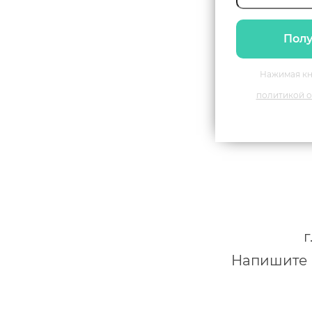
Полу
Нажимая кн
политикой о
г
Напишите н