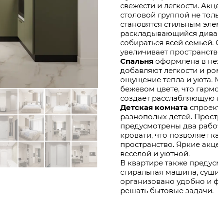
свежести и легкости. Ак
столовой группой не тол
становятся стильным эл
раскладывающийся диван
собираться всей семьей.
увеличивает пространств
Спальня
оформлена в не
добавляют легкости и ро
ощущение тепла и уюта. 
бежевом цвете, что гарм
создает расслабляющую 
Детская комната
спроект
разнополых детей. Прос
предусмотрены два рабоч
кровати, что позволяет 
пространство. Яркие акц
веселой и уютной.
В квартире также преду
стиральная машина, суши
организовано удобно и 
решать бытовые задачи.