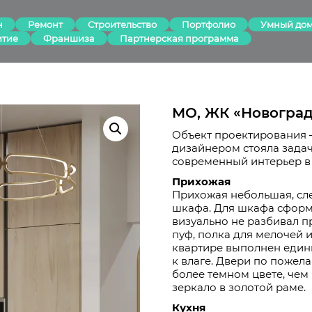
н
Ремонт
Строительство
Портфолио
Умный до
итие
Франшиза
Партнерская программа
МО, ЖК «Новоград
Объект проектирования 
дизайнером стояла зада
современный интерьер в 
Прихожая
Прихожая небольшая, сле
шкафа. Для шкафа сформ
визуально не разбивал 
пуф, полка для мелочей и
квартире выполнен едины
к влаге. Двери по поже
более темном цвете, че
зеркало в золотой раме.
Кухня