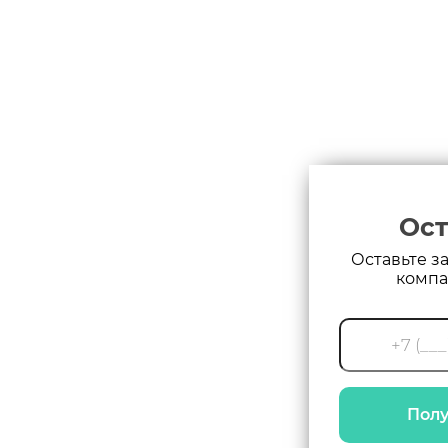
Ост
Оставьте з
компа
Полу