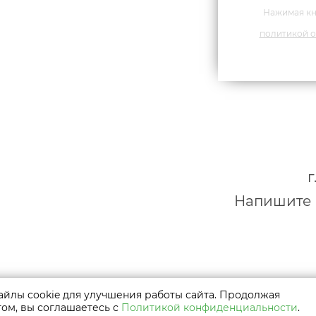
Нажимая кн
политикой о
г
Напишите н
только с предварительного
йлы cookie для улучшения работы сайта. Продолжая
териалы принадлежат их
том, вы соглашаетесь с
Политикой конфиденциальности
.