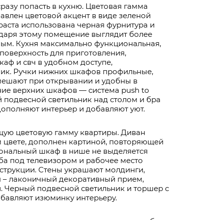
азу попасть в кухню. Цветовая гамма
бавлен цветовой акцент в виде зеленой
траста использована черная фурнитура и
одаря этому помещение выглядит более
ым. Кухня максимально функциональная,
поверхность для приготовления,
аф и свч в удобном доступе,
ик. Ручки нижних шкафов профильные,
мешают при открывании и удобны в
ие верхних шкафов — система push to
 подвесной светильник над столом и бра
дополняют интерьер и добавляют уют.
щую цветовую гамму квартиры. Диван
м цвете, дополнен картиной, повторяющей
иональный шкаф в нише не выделяется
ба под телевизором и рабочее место
струкции. Стены украшают молдинги,
н – лаконичный декоративный прием,
. Черный подвесной светильник и торшер с
бавляют изюминку интерьеру.