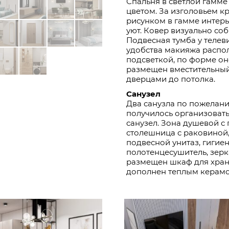
Спальня в светлой гамме
цветом. За изголовьем 
рисунком в гамме интерь
уют. Ковер визуально со
Подвесная тумба у телев
удобства макияжа распол
подсветкой, по форме он
размещен вместительны
дверцами до потолка.
Санузел
Два санузла по пожелан
получилось организоват
санузел. Зона душевой с
столешница с раковиной
подвесной унитаз, гигие
полотенцесушитель, зерк
размещен шкаф для хра
дополнен теплым керамо