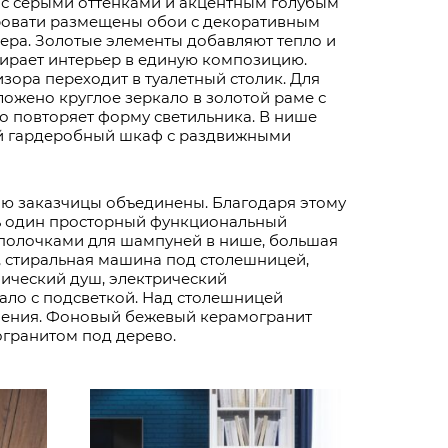
 с серыми оттенками и акцентным голубым
кровати размещены обои с декоративным
ера. Золотые элементы добавляют тепло и
бирает интерьер в единую композицию.
изора переходит в туалетный столик. Для
ожено круглое зеркало в золотой раме с
о повторяет форму светильника. В нише
й гардеробный шкаф с раздвижными
ию заказчицы объединены. Благодаря этому
ь один просторный функциональный
 полочками для шампуней в нише, большая
, стиральная машина под столешницей,
нический душ, электрический
ало с подсветкой. Над столешницей
нения. Фоновый бежевый керамогранит
гранитом под дерево.