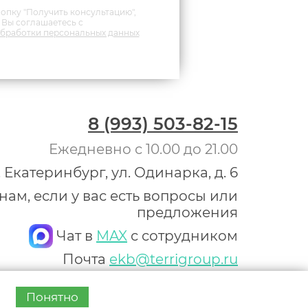
опку "Получить консультацию",
Вы соглашаетесь с
бработки персональных данных
8 (993) 503-82-15
Ежедневно с 10.00 до 21.00
. Екатеринбург, ул. Одинарка, д. 6
ам, если у вас есть вопросы или
предложения
Чат в
MAX
с сотрудником
Почта
ekb@terrigroup.ru
ООО «Терри Групп»
ОГРН: 1217700595639
Понятно