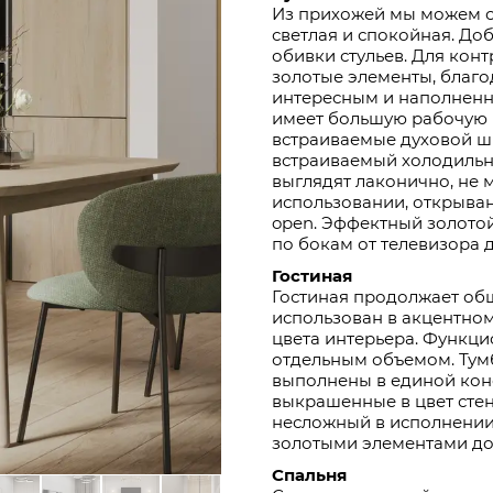
Из прихожей мы можем ср
светлая и спокойная. До
обивки стульев. Для кон
золотые элементы, благ
интересным и наполненн
имеет большую рабочую 
встраиваемые духовой шк
встраиваемый холодильн
выглядят лаконично, не 
использовании, открыван
open. Эффектный золотой
по бокам от телевизора 
Гостиная
Гостиная продолжает об
использован в акцентно
цвета интерьера. Функц
отдельным объемом. Тум
выполнены в единой кон
выкрашенные в цвет сте
несложный в исполнении
золотыми элементами до
Спальня