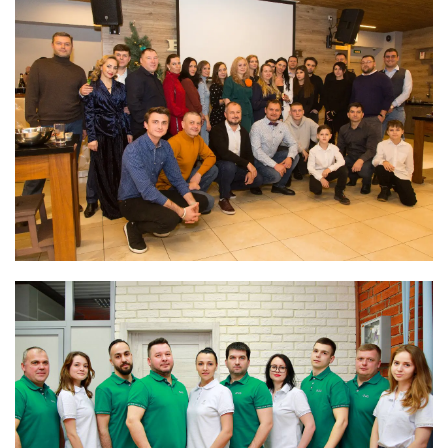
визуализаций в соответствии с Техническим заданием
и стилевым решением.
-Итоговые рабочие чертежи.
Включает в себя решение с информацией для
строителей, в том числе чертежи стен с размерами,
планы потолков с освещением, детализация разводки
электрических сетей, чертёж тёплых полов, планы
раскладки плитки в санузле и на кухне, спецификация
дверей и план светильников по группам. Дополнение
списка комплектация строительных и отделочных
материалов, мебели и техники.
После этого начинается работа техническая и
художественная одновременно.
Творческая сторона — это подбор мебели, материалов
отделки и аксессуаров под созданную концепцию (с
походами по магазинам). Всё это должно отражать
единую идею, чтобы интерьер получился законченным.
Любое нестандартное решение в интерьере —
дополнительный пункт в дизайн-проекте. Например,
если планируется встроенная мебель, нужны чертежи
для каждой позиции.